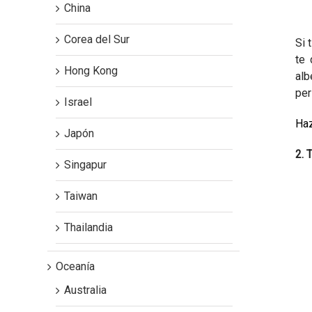
China
Corea del Sur
Si 
te 
Hong Kong
alb
per
Israel
Ha
Japón
2. 
Singapur
Taiwan
Thailandia
Oceanía
Australia