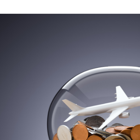
ew
ger
age