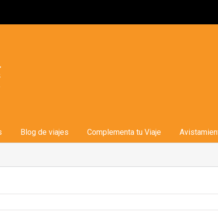
s
Blog de viajes
Complementa tu Viaje
Avistamien