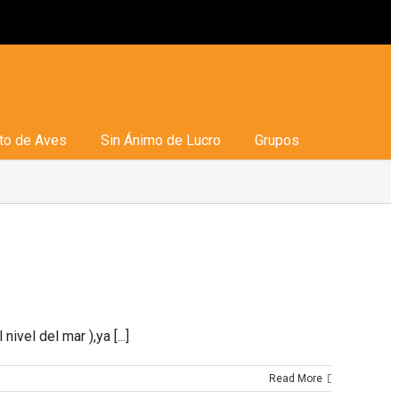
to de Aves
Sin Ánimo de Lucro
Grupos
ivel del mar ),ya [...]
Read More