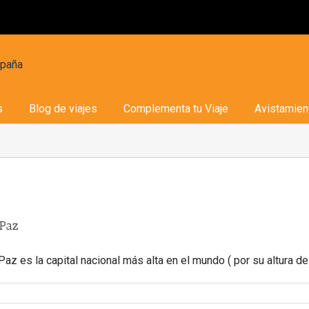
s
Blog de viajes
Complementa tu Viaje
Avistamien
 Paz
Paz es la capital nacional más alta en el mundo ( por su altura del n