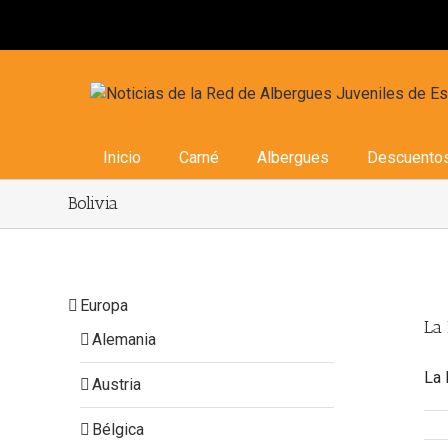
Inicio
Carné
Albergues
Descuento
Bolivia
Europa
La
Alemania
 Paz
a
Bolivia
La 
Austria
Bélgica