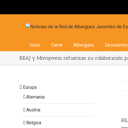
Inicio
Carné
Albergues
Descuento
REAJ y Movijovem refuerzan su colaboración par
Europa
Alemania
Austria
Vi
Lar
RE
Bélgica
Im