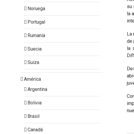
su 
Noruega
la 
int
Portugal
La 
Rumanía
de 
la 
Suecia
Dif
Suiza
Des
abr
América
juv
Argentina
Con
Bolivia
imp
nue
Brasil
Canadá