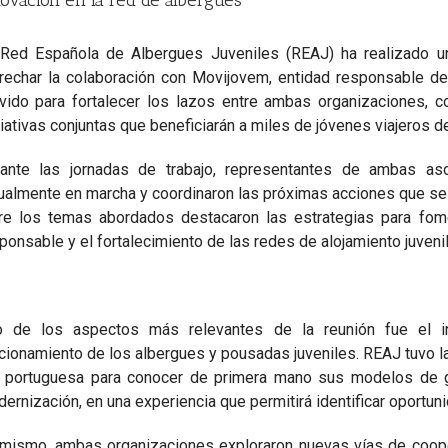
ovación en la red de albergues
Red Española de Albergues Juveniles (REAJ) ha realizado una 
rechar la colaboración con Movijovem, entidad responsable d
vido para fortalecer los lazos entre ambas organizaciones, c
ciativas conjuntas que beneficiarán a miles de jóvenes viajeros d
ante las jornadas de trabajo, representantes de ambas as
ualmente en marcha y coordinaron las próximas acciones que se
re los temas abordados destacaron las estrategias para fomen
ponsable y el fortalecimiento de las redes de alojamiento juvenil
o de los aspectos más relevantes de la reunión fue el i
cionamiento de los albergues y pousadas juveniles. REAJ tuvo la 
 portuguesa para conocer de primera mano sus modelos de ge
ernización, en una experiencia que permitirá identificar oportu
mismo, ambas organizaciones exploraron nuevas vías de coope