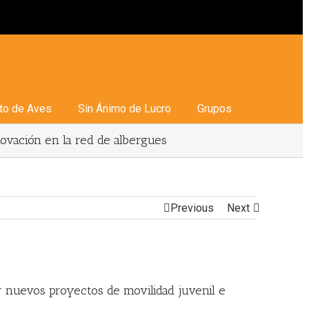
to de Aves
Sin Ánimo de Lucro
Grupos
ovación en la red de albergues
Previous
Next
 nuevos proyectos de movilidad juvenil e