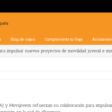
s
Blog de viajes
Complementa tu Viaje
Avistamien
a impulsar nuevos proyectos de movilidad juvenil e inn
ew
ger
AJ y Movijovem refuerzan su colaboración para impulsar
age