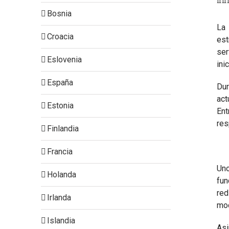
inn
Bosnia
La 
Croacia
est
ser
Eslovenia
ini
España
Dur
act
Estonia
Ent
res
Finlandia
Francia
Un
Holanda
fun
red
Irlanda
mod
Islandia
Asi