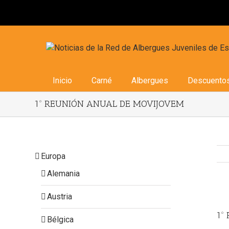
Inicio
Carné
Albergues
Descuento
1º REUNIÓN ANUAL DE MOVIJOVEM
Europa
Alemania
Austria
Vi
Lar
1º
Bélgica
Im