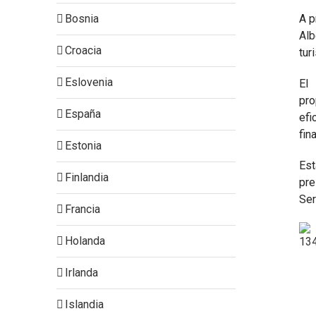
Bosnia
A p
Alb
Croacia
tur
Eslovenia
El 
pro
España
efi
fin
Estonia
Est
Finlandia
pre
Ser
Francia
Holanda
Irlanda
Islandia