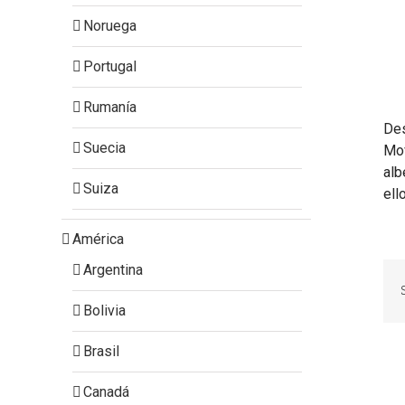
Noruega
Portugal
Rumanía
Des
Suecia
Mov
alb
Suiza
ell
América
Argentina
Bolivia
Brasil
Canadá