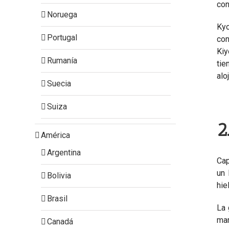
con
Noruega
Kyo
Portugal
con
Kiy
Rumanía
tie
alo
Suecia
Suiza
2
América
Argentina
Cap
un 
Bolivia
hie
Brasil
La 
mar
Canadá