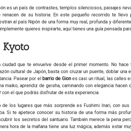
ón es un país de contrastes, templos silenciosos, paisajes n
 renacen de su historia. En este pequeño recorrido te llevo
stran al país Nipón de una forma muy real, profunda y diferente
implemente quieres inspirarte, aquí tienes una guía pensada par
. Kyoto
 ciudad que te envuelve desde el primer momento. No hace f
azón cultural de Japón, basta con cruzar un puente, doblar una
tancia. Pasear por el
barrio de Gion
es casi un ritual, las calles
na maiko, aprendiz de geisha, caminando con elegancia hacen 
r
con el que podrás disfrutar de esta experiencia.
 de los lugares que más sorprende es Fushimi Inari, con sus 
iba. Si te apetece conocer su historia de una forma más pro
cubrir los secretos del santuario. También merece la pena per
mera hora de la mañana tiene una luz mágica, además estar muy 