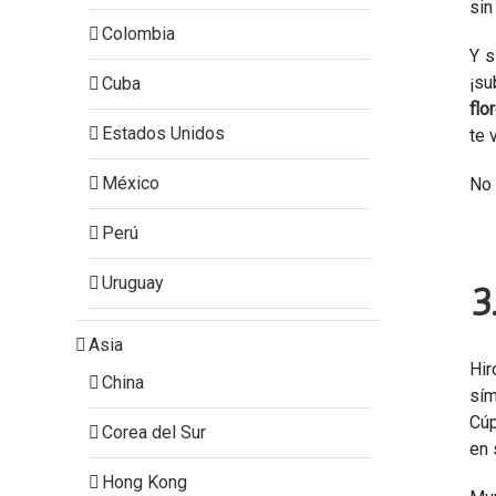
sin
Colombia
Y s
¡su
Cuba
flo
Estados Unidos
te 
México
No 
Perú
Uruguay
3
Asia
Hir
China
sím
Cúp
Corea del Sur
en 
Hong Kong