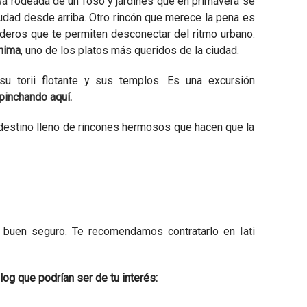
sa rodeada de un foso y jardines que en primavera se
iudad desde arriba. Otro rincón que merece la pena es
nderos que te permiten desconectar del ritmo urbano.
hima
, uno de los platos más queridos de la ciudad.
su torii flotante y sus templos. Es una excursión
pinchando aquí.
destino lleno de rincones hermosos que hacen que la
 un buen seguro. Te recomendamos contratarlo en
Iati
log que podrían ser de tu interés: