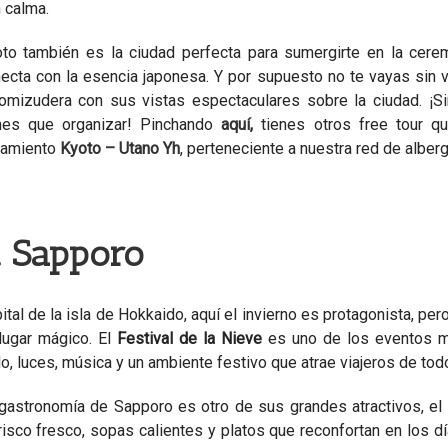
 calma.
to también es la ciudad perfecta para sumergirte en la cerem
ecta con la esencia japonesa. Y por supuesto no te vayas sin v
omizudera con sus vistas espectaculares sobre la ciudad. ¡S
nes que organizar! Pinchando
aquí
,
tienes otros free tour q
jamiento
Kyoto – Utano Yh
, perteneciente a nuestra red de alber
. Sapporo
ital de la isla de Hokkaido, aquí el invierno es protagonista, per
lugar mágico. El
Festival de la Nieve
es uno de los eventos m
lo, luces, música y un ambiente festivo que atrae viajeros de to
gastronomía de Sapporo es otro de sus grandes atractivos, el 
isco fresco, sopas calientes y platos que reconfortan en los dí