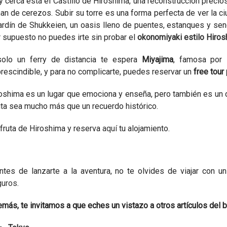
 cerca está el Castillo de Hiroshima, una reconstrucción precio
nan de cerezos. Subir su torre es una forma perfecta de ver la c
jardín de Shukkeien, un oasis lleno de puentes, estanques y se
 supuesto no puedes irte sin probar el
okonomiyaki estilo Hiros
olo un ferry de distancia te espera
Miyajima
, famosa por 
rescindible, y para no complicarte, puedes reservar un
free tour
oshima es un lugar que emociona y enseña, pero también es un 
ita sea mucho más que un recuerdo histórico.
fruta de Hiroshima y reserva
aquí
tu alojamiento.
ntes de lanzarte a la aventura, no te olvides de viajar con
guros
.
más, te invitamos a que eches un vistazo a otros artículos del b