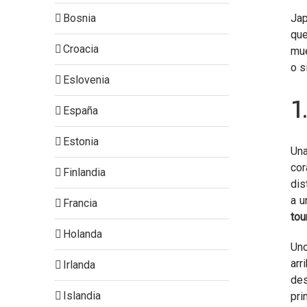
Bosnia
Jap
que
Croacia
mue
o s
Eslovenia
1
España
Estonia
Una
cor
Finlandia
dis
a u
Francia
tou
Holanda
Uno
arr
Irlanda
des
Islandia
pri