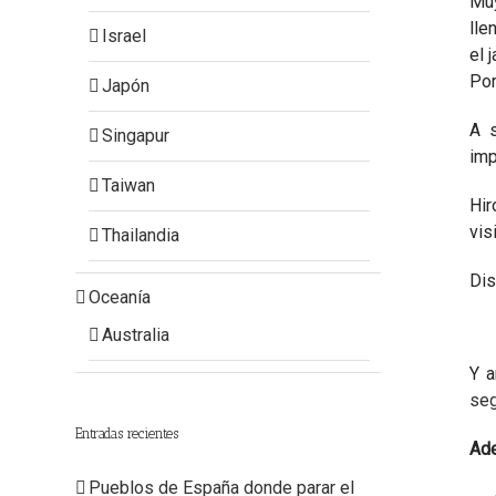
Muy
lle
Israel
el 
Por
Japón
A s
Singapur
imp
Taiwan
Hir
vis
Thailandia
Dis
Oceanía
Australia
Y a
se
Entradas recientes
Ade
Pueblos de España donde parar el