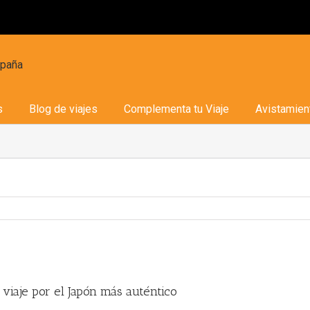
s
Blog de viajes
Complementa tu Viaje
Avistamien
ew
ger
viaje por el Japón más auténtico
age